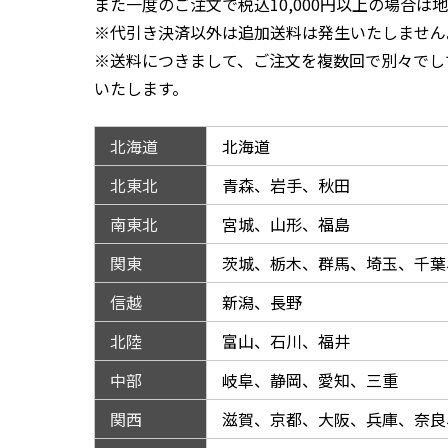
また一度のご注文で税込10,000円以上の場合
※代引き決済以外は追加送料は発生いたしません
※送料につきまして、ご注文を複数回で別々でし
いたします。
北海道
北海道
北東北
青森、岩手、秋田
南東北
宮城、山形、福島
関東
茨城、栃木、群馬、埼玉、千葉
信越
新潟、長野
北陸
富山、石川、福井
中部
岐阜、静岡、愛知、三重
関西
滋賀、京都、大阪、兵庫、奈良