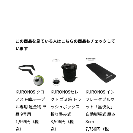
この商品を見ている人はこちらの商品もチェックして
います
KURONOS クロ
KURONOSセレ
KURONOS イン
ノス 円卓テーブ
クト ゴミ箱 トラ
フレータブルマ
ル専用 足金物 単
ッシュボックス
ット「黒快沈」
品 9号用
折り畳み式
自動膨張式 厚み
1,969円（税
3,506円（税
8cm
込）
込）
7,756円（税