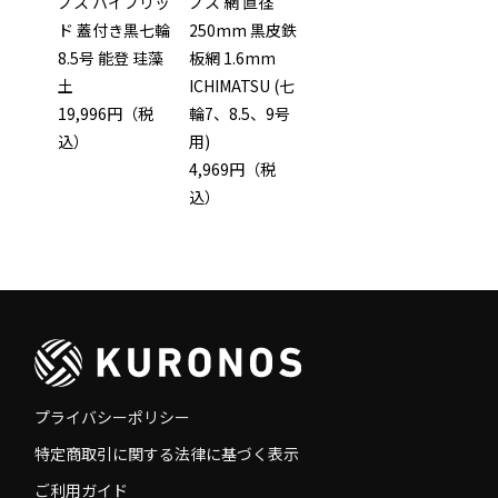
ノス ハイブリッ
ノス 網 直径
ド 蓋付き黒七輪
250mm 黒皮鉄
8.5号 能登 珪藻
板網 1.6mm
土
ICHIMATSU (七
19,996円（税
輪7、8.5、9号
込）
用)
4,969円（税
込）
プライバシーポリシー
特定商取引に関する法律に基づく表示
ご利用ガイド