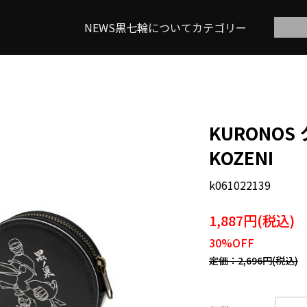
NEWS
黒七輪について
カテゴリー
KURONO
KOZENI
k061022139
1,887円(税込)
30%OFF
定価：2,696円(税込)