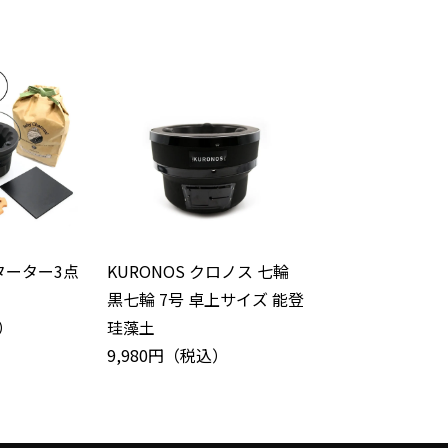
スターター3点
KURONOS クロノス 七輪
黒七輪 7号 卓上サイズ 能登
込）
珪藻土
9,980円（税込）