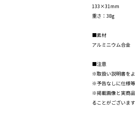
133×31mm
重さ：38g
■素材
アルミニウム合金
■注意
※取扱い説明書を
※予告なしに仕様
※掲載画像と実商
ることがございます