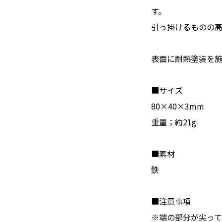
す。
引っ掛けるものの
表面に耐熱塗装を施
■サイズ
80×40×3mm
重量；約21g
■素材
鉄
■注意事項
※端の部分が尖っ