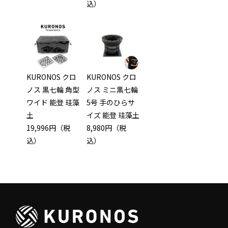
込）
KURONOS クロ
KURONOS クロ
ノス 黒七輪 角型
ノス ミニ黒七輪
ワイド 能登 珪藻
5号 手のひらサ
土
イズ 能登 珪藻土
19,996円（税
8,980円（税
込）
込）