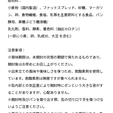
原材料：
小麦粉（国内製造）、ファットスプレッド、砂糖、マーガリ
ン、卵、食物繊維、食塩、乳等を主要原料とする食品、パン
酵母、果糖ぶどう糖液糖/
乳化剤、香料、酵素、着色料（抽出カロチン）
(一部に小麦、卵、乳成分、大豆 を含む)
注意事項：
※賞味期限は、未開封の状態の期間で保たれるものであり、
開封後はお早めにお召し上がりください。
※出来立ての風味や美味しさを保つため、脱酸素剤を使用し
ています。脱酸素剤は無害ですが食べられません。
※缶内部との気圧差により開封時にポンという大きな音がす
ることがありますが、心配ありません。
※開封時及びパンを取り出す際、缶の切り口で手を傷つけな
いようご注意ください。