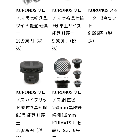
KURONOS クロ
KURONOS クロ
KURONOS スタ
ノス 黒七輪 角型
ノス 七輪 黒七輪
ーター3点セッ
ワイド 能登 珪藻
7号 卓上サイズ
ト
土
能登 珪藻土
9,696円（税
19,996円（税
9,980円（税
込）
込）
込）
KURONOS クロ
KURONOS クロ
ノス ハイブリッ
ノス 網 直径
ド 蓋付き黒七輪
250mm 黒皮鉄
8.5号 能登 珪藻
板網 1.6mm
土
ICHIMATSU (七
19,996円（税
輪7、8.5、9号