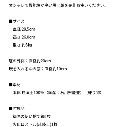
オシャレで機能性が高い黒七輪を是非お使いください。
■サイズ
直径:28.5cm
高さ:26.0cm
重さ:約5kg
底の外側：直径約20cm
炭を入れる中の底：直径約10cm
■素材
本体:珪藻土100％（国産；石川県能登）（練り物）
■付属品
簡易の使い捨て網1枚
火皿ロストル(珪藻土)1枚